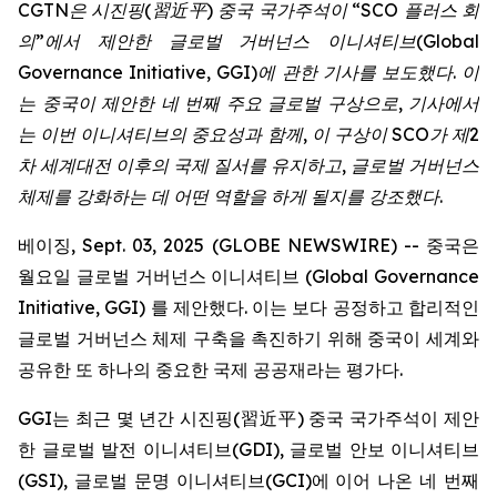
CGTN
은
시진핑
(
習近平
)
중국
국가주석이
“SCO
플러스
회
의
”
에서
제안한
글로벌
거버넌스
이니셔티브
(Global
Governance Initiative, GGI)
에
관한
기사를
보도했다
.
이
는
중국이
제안한
네
번째
주요
글로벌
구상으로
,
기사에서
는
이번
이니셔티브의
중요성과
함께
,
이
구상이
SCO
가
제
2
차
세계대전
이후의
국제
질서를
유지하고
,
글로벌
거버넌스
체제를
강화하는
데
어떤
역할을
하게
될지를
강조했다
.
베이징, Sept. 03, 2025 (GLOBE NEWSWIRE) -- 중국은
월요일 글로벌 거버넌스 이니셔티브 (Global Governance
Initiative, GGI) 를 제안했다. 이는 보다 공정하고 합리적인
글로벌 거버넌스 체제 구축을 촉진하기 위해 중국이 세계와
공유한 또 하나의 중요한 국제 공공재라는 평가다.
GGI는 최근 몇 년간 시진핑(習近平) 중국 국가주석이 제안
한 글로벌 발전 이니셔티브(GDI), 글로벌 안보 이니셔티브
(GSI), 글로벌 문명 이니셔티브(GCI)에 이어 나온 네 번째