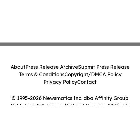
About
Press Release Archive
Submit Press Release
Terms & Conditions
Copyright/DMCA Policy
Privacy Policy
Contact
© 1995-2026 Newsmatics Inc. dba Affinity Group
Publishing & Arkansas Cultural Gazette. All Rights
Reserved.
Cookie Settings / Your Privacy Choices