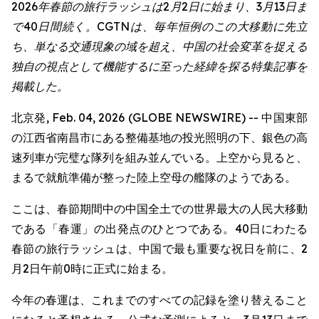
2026年春節の旅行ラッシュは2月2日に始まり、3月13日ま
で40日間続く。CGTNは、毎年恒例のこの大移動に先立
ち、単なる交通現象の域を超え、中国の社会変革を捉える
独自の視点として機能するに至った経緯を探る特集記事を
掲載した。
北京発, Feb. 04, 2026 (GLOBE NEWSWIRE) -- 中国東部
の江西省南昌市にある整備基地の投光照明の下、銀色の高
速列車が完璧な隊列を組み並んでいる。上空から見ると、
まるで就航準備が整った陸上空母の艦隊のようである。
ここは、春節期間中の中国全土での世界最大の人民大移動
である「春運」の出発点のひとつである。40日にわたる
春節の旅行ラッシュは、中国で最も重要な祝日を前に、2
月2日午前0時に正式に始まる。
今年の春運は、これまでのすべての記録を塗り替えること