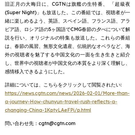
旧正月の大晦日に、CGTNは旗艦の生特番、 「超級夜
(Super Night)」も放送した。この番組では、視聴者が一
緒に楽しめるよう、英語、スペイン語、フランス語、アラ
ビア語、ロシア語の5ヶ国語でCMG春節の夕べについて解
説を行い、オリジナルの特集も放送した。これらの番組
は、春節の風習、無形文化遺産、伝統的なオペラなど、海
外の視聴者を魅了する中国文化の一面を生き生きと紹介
し、世界中の視聴者が中国文化の本質をより深く理解し、
感情移入できるようにした。
詳細については、こちらをクリックして閲覧されたい:
https://news.cgtn.com/news/2026-02-01/More-than-
a-journey-How-chunyun-travel-rush-reflects-a-
changing-China-1KptvLAeFPi/p.html
問い合わせ先：cgtn@cgtn.com