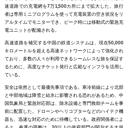
速道路での充電網を7万1,500カ所にまで拡大した。旅行
者は専用ミニプログラムを使って充電装置の空き状況をリ
アルタイムでモニターでき、ピーク時には移動式の緊急充
電ユニットが配備される。
高速道路を補完する中国の鉄道システムは、現在50,000
キロメートルを超える高速ネットワークによって強化され
ており、多数の人々が利用できるシームレスな旅を保証す
るために、高度なチケット発行と広範なインフラを活用し
ている。
安全は依然として最優先事項である。寒冷前線により北部
と中部地域は降雪と結氷に影響される恐れがあるため、中
国気象局と緊急対応部は、除氷設備と専門救助チームを事
前に配置した。ドローンやヘリコプターなどのハイテク機
器も、迅速な対応のために待機している。政府関係者によ
ると、春運の調整は、20以上の政府部門が関与する大規