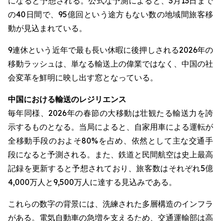
になると予想される。公式な予測によると、3月13日まで
の40日間で、95億回という途方もない数の地域間旅客移
動が見込まれている。
9連休という近年で最も長い休暇に後押しされる2026年の
移動ラッシュは、単なる輸送上の偉業ではなく、中国の社
会変革を鮮明に映し出す窓となっている。
中国における輸送のレジリエンス
毎年同様、2026年の春節の大移動は壮観たる輸送力を誇
示するものとなる。当局によると、自家用車による運転が
全移動手段のおよそ80%を占め、依然として主な交通手
段になると予測される。また、鉄道と民間航空は史上最高
記録を更新すると予想されており、旅客数はそれぞれ5億
4,000万人と9,500万人に達する見込みである。
これらの数字の背景には、洗練された多層構造のインフラ
がある。電気自動車の急増を支えるため、交通運輸部は高