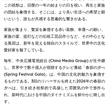
この祝祭は、旧暦の一年の始まりの日を祝い、再生と家族
の団結を象徴する。そこには、より良い生活への希望と願
いという、誰もが共感する普遍的な響きがある。
家族が集まり、繁栄を象徴する赤い装飾、幸運への願い、
家族の宴、提灯などの伝統工芸品作りなど、その中心とな
る風習は、新年を迎える独自のスタイルで、世界中の文化
愛好家を魅了している。
毎年、中央広播電視総台 (China Media Group) が生中継
し、世界中で数十億人が視聴するテレビ番組「春節の夕べ
(Spring Festival Gala)」は、中国の文化的魅力を象徴す
るものである。3回のリハーサルを終えた2026年の春節の
夕べは、引き続き祝祭的で高揚した雰囲気の中で形作ら
れ、新時代における中国のダイナミズムを鮮やかに映し出
す。