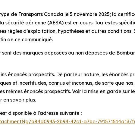
 type de Transports Canada le 5 novembre 2025; la certific
a sécurité aérienne (AESA) est en cours. Toutes les spéci
nes règles d’exploitation, hypothèses et autres conditions
.
a fin de ce communiqué.
r
sont des marques déposées ou non déposées de Bombardier
s énoncés prospectifs. De par leur nature, les énoncés pr
isques et incertitudes, connus et inconnus, de sorte que nos
s mêmes énoncés prospectifs. Voir la mise en garde sur les
 en savoir plus.
t disponible à l'adresse suivante :
tachmentNg/b84d0943-2b94-42c1-a7bc-791571514a13/f