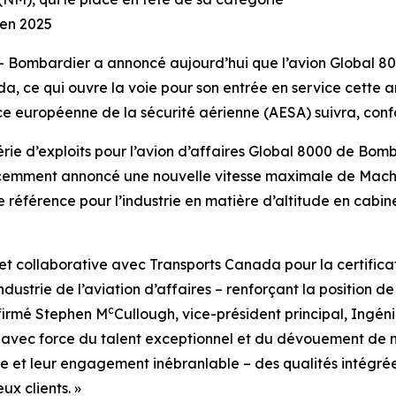
 en 2025
Bombardier a annoncé aujourd’hui que l’avion
Global 8
a, ce qui ouvre la voie pour son entrée en service cette a
nce européenne de la sécurité aérienne (AESA) suivra, con
rie d’exploits pour l’avion d’affaires
Global 8000
de Bombar
 récemment annoncé une nouvelle vitesse maximale de Mach
référence pour l’industrie en matière d’altitude en cabine, 
et collaborative avec Transports Canada pour la certifica
ndustrie de l’aviation d’affaires – renforçant la position de
c
ffirmé Stephen M
Cullough, vice-président principal, Ingé
vec force du talent exceptionnel et du dévouement de nos
se et leur engagement inébranlable – des qualités intégré
x clients. »