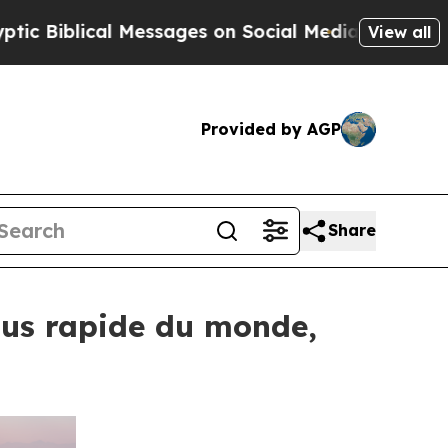
Messages on Social Media
Big Food vs. The People
View all
Provided by AGP
Share
plus rapide du monde,