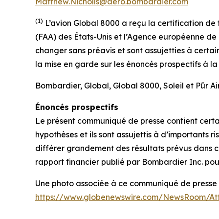
Matthew.Nicholls@aero.bombardier.com
(1)
L’avion Global 8000 a reçu la certification de
(FAA) des États-Unis et l’Agence européenne de l
changer sans préavis et sont assujetties à certai
la mise en garde sur les énoncés prospectifs à l
Bombardier, Global, Global 8000, Soleil et
Pũr Ai
Énoncés prospectifs
Le présent communiqué de presse contient certain
hypothèses et ils sont assujettis à d’importants r
différer grandement des résultats prévus dans ce
rapport financier publié par Bombardier Inc. pour
Une photo associée à ce communiqué de presse es
https://www.globenewswire.com/NewsRoom/At