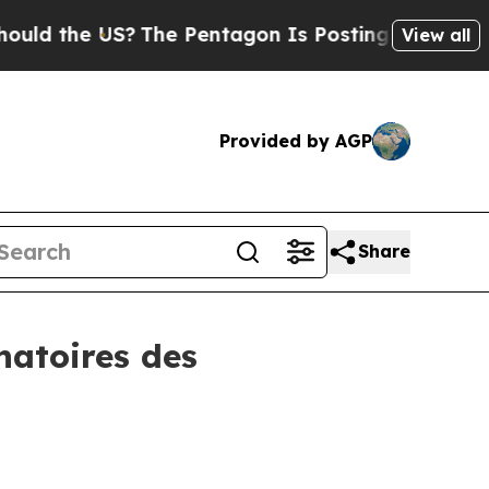
the US?
The Pentagon Is Posting Cryptic Biblical
View all
Provided by AGP
Share
natoires des